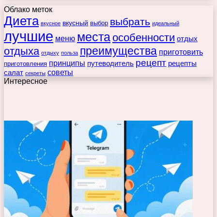
Облако меток
Диета
выбрать
вкусный
выбор
вкусное
идеальный
лучшие
места
особенности
меню
отдых
преимущества
отдыха
приготовить
отдыху
польза
рецепт
принципы
путеводитель
рецепты
приготовления
советы
салат
секреты
Интересное