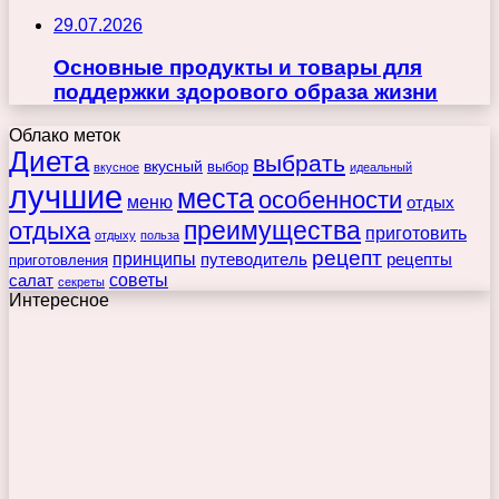
29.07.2026
Основные продукты и товары для
поддержки здорового образа жизни
Облако меток
Диета
выбрать
вкусный
выбор
вкусное
идеальный
лучшие
места
особенности
меню
отдых
преимущества
отдыха
приготовить
отдыху
польза
рецепт
принципы
путеводитель
рецепты
приготовления
советы
салат
секреты
Интересное