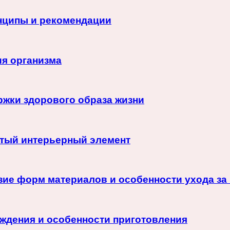
инципы и рекомендации
ия организма
жки здорового образа жизни
тый интерьерный элемент
зие форм материалов и особенности ухода з
ождения и особенности приготовления