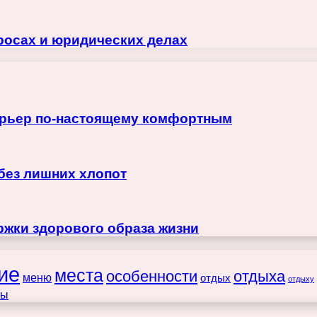
росах и юридических делах
терьер по-настоящему комфортным
 без лишних хлопот
жки здорового образа жизни
ие
места
особенности
отдыха
меню
отдых
отдыху
ты