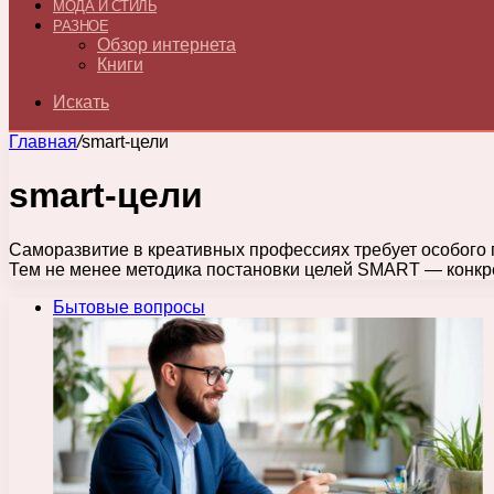
МОДА И СТИЛЬ
РАЗНОЕ
Обзор интернета
Книги
Искать
Главная
/
smart-цели
smart-цели
Саморазвитие в креативных профессиях требует особого 
Тем не менее методика постановки целей SMART — конк
Бытовые вопросы