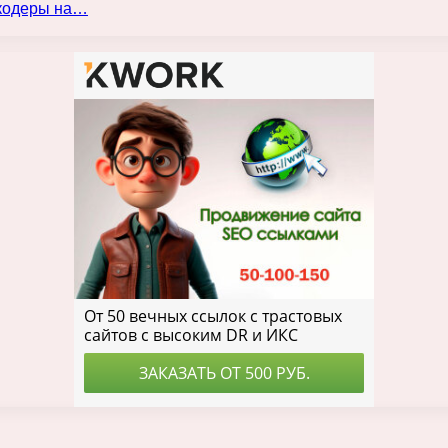
нкодеры на…