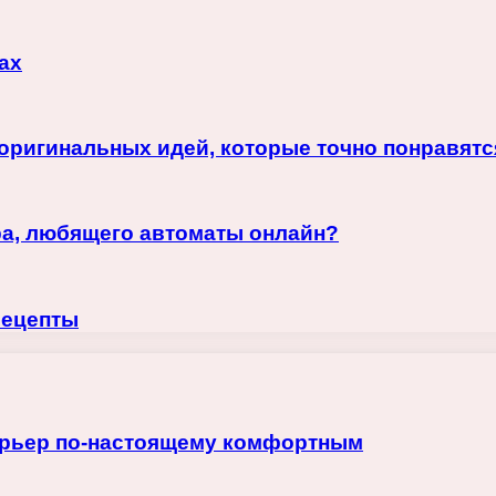
ах
оригинальных идей, которые точно понравятс
ра, любящего автоматы онлайн?
рецепты
терьер по-настоящему комфортным