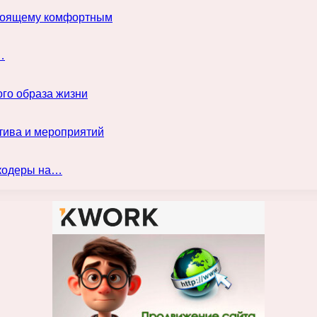
астоящему комфортным
…
го образа жизни
тива и мероприятий
нкодеры на…