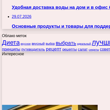
Удобная доставка воды на дом и в офис
29.07.2026
Основные продукты и товары для поддер
Облако меток
лучш
Диета
выбрать
вкусный
выбор
вкусное
идеальный
рецепт
принципы
путеводитель
рецепты
сове
салат
секреты
Интересное