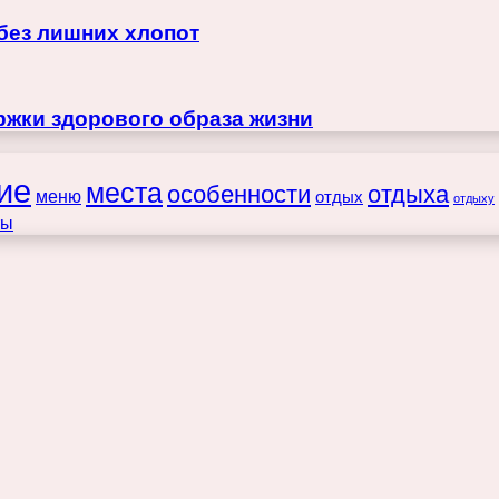
 без лишних хлопот
жки здорового образа жизни
ие
места
особенности
отдыха
меню
отдых
отдыху
ты