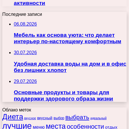
активности
Последние записи
06.08.2026
Мебель как основа уюта: что делает
интерьер по-настоящему комфортным
30.07.2026
Удобная доставка воды на дом и в офис
без лишних хлопот
29.07.2026
Основные продукты и товары для
поддержки здорового образа жизни
Облако меток
Диета
выбрать
вкусный
выбор
вкусное
идеальный
лучшие
места
особенности
меню
отдых