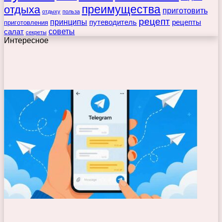
преимущества
отдыха
приготовить
отдыху
польза
рецепт
принципы
путеводитель
рецепты
приготовления
советы
салат
секреты
Интересное