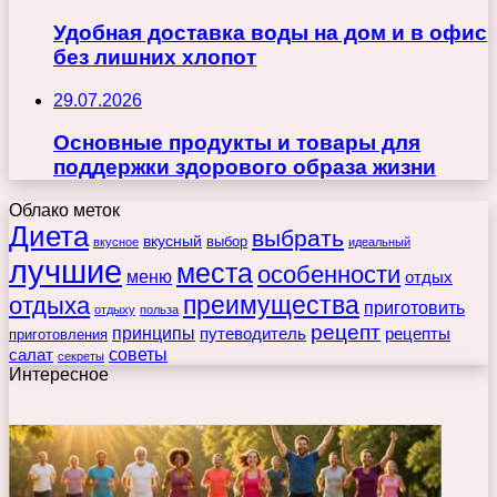
Удобная доставка воды на дом и в офис
без лишних хлопот
29.07.2026
Основные продукты и товары для
поддержки здорового образа жизни
Облако меток
Диета
выбрать
вкусный
выбор
вкусное
идеальный
лучшие
места
особенности
меню
отдых
преимущества
отдыха
приготовить
отдыху
польза
рецепт
принципы
путеводитель
рецепты
приготовления
советы
салат
секреты
Интересное