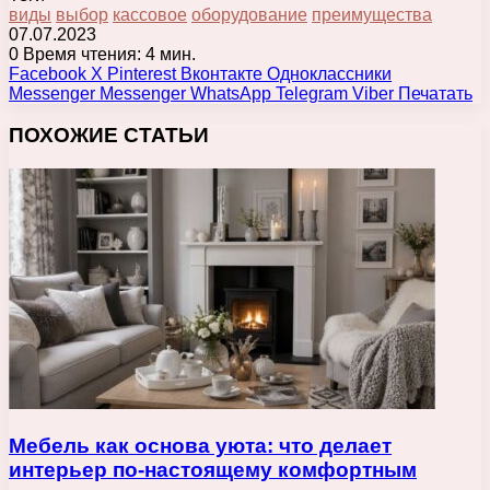
виды
выбор
кассовое
оборудование
преимущества
07.07.2023
0
Время чтения: 4 мин.
Facebook
X
Pinterest
Вконтакте
Одноклассники
Messenger
Messenger
WhatsApp
Telegram
Viber
Печатать
ПОХОЖИЕ СТАТЬИ
Мебель как основа уюта: что делает
интерьер по-настоящему комфортным