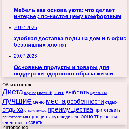
Мебель как основа уюта: что делает
интерьер по-настоящему комфортным
30.07.2026
Удобная доставка воды на дом и в офис
без лишних хлопот
29.07.2026
Основные продукты и товары для
поддержки здорового образа жизни
Облако меток
Диета
выбрать
вкусный
выбор
вкусное
идеальный
лучшие
места
особенности
меню
отдых
преимущества
отдыха
приготовить
отдыху
польза
рецепт
принципы
путеводитель
рецепты
приготовления
советы
салат
секреты
Интересное