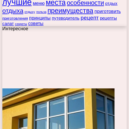
лучшие
места
особенности
меню
отдых
преимущества
отдыха
приготовить
отдыху
польза
рецепт
принципы
путеводитель
рецепты
приготовления
советы
салат
секреты
Интересное