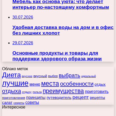
Мебель как основа уюта: что делает
интерьер по-настоящему комфортным
30.07.2026
Удобная доставка воды на дом и в офис
без лишних хлопот
29.07.2026
Основные продукты и товары для
поддержки здорового образа жизни
Облако меток
Диета
выбрать
вкусный
выбор
вкусное
идеальный
лучшие
места
особенности
меню
отдых
преимущества
отдыха
приготовить
отдыху
польза
рецепт
принципы
путеводитель
рецепты
приготовления
советы
салат
секреты
Интересное