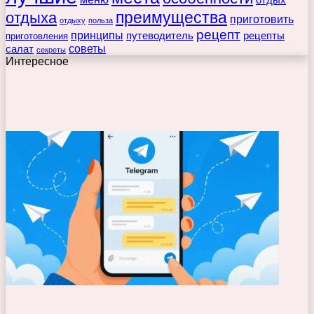
отдых
преимущества
отдыха
приготовить
отдыху
польза
рецепт
принципы
путеводитель
рецепты
приготовления
советы
салат
секреты
Интересное