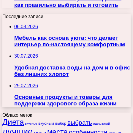
как правильно выбирать и готовить
Последние записи
06.08.2026
Мебель как основа уюта: что делает
интерьер по-настоящему комфортным
30.07.2026
Удобная доставка воды на дом и в офис
без лишних хлопот
29.07.2026
Основные продукты и товары для
поддержки здорового образа жизни
Облако меток
Диета
выбрать
вкусный
выбор
вкусное
идеальный
лучшие
места
особенности
меню