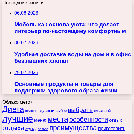
Последние записи
06.08.2026
Мебель как основа уюта: что делает
интерьер по-настоящему комфортным
30.07.2026
Удобная доставка воды на дом и в офис
без лишних хлопот
29.07.2026
Основные продукты и товары для
поддержки здорового образа жизни
Облако меток
Диета
выбрать
вкусный
выбор
вкусное
идеальный
лучшие
места
особенности
меню
отдых
преимущества
отдыха
приготовить
отдыху
польза