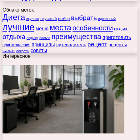
Облако меток
Диета
выбрать
вкусный
выбор
вкусное
идеальный
лучшие
места
особенности
меню
отдых
преимущества
отдыха
приготовить
отдыху
польза
рецепт
принципы
путеводитель
рецепты
приготовления
советы
салат
секреты
Интересное