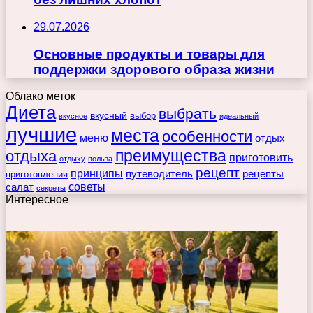
29.07.2026
Основные продукты и товары для
поддержки здорового образа жизни
Облако меток
Диета
выбрать
вкусный
выбор
вкусное
идеальный
лучшие
места
особенности
меню
отдых
преимущества
отдыха
приготовить
отдыху
польза
рецепт
принципы
путеводитель
рецепты
приготовления
советы
салат
секреты
Интересное