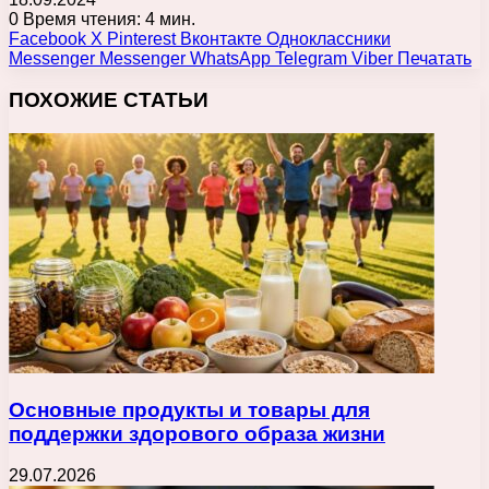
0
Время чтения: 4 мин.
Facebook
X
Pinterest
Вконтакте
Одноклассники
Messenger
Messenger
WhatsApp
Telegram
Viber
Печатать
ПОХОЖИЕ СТАТЬИ
Основные продукты и товары для
поддержки здорового образа жизни
29.07.2026