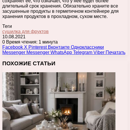
сохраняет её, что означает, что у нее будет более
длительный срок хранения. Обязательно храните все
засушенные продукты в герметичном контейнере для
хранения продуктов в прохладном, сухом месте.
Теги
сушилка для фруктов
10.08.2021
0
Время чтения: 1 минута
Facebook
X
Pinterest
Вконтакте
Одноклассники
Messenger
Messenger
WhatsApp
Telegram
Viber
Печатать
ПОХОЖИЕ СТАТЬИ