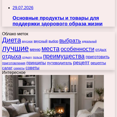
29.07.2026
Основные продукты и товары для
поддержки здорового образа жизни
Облако меток
Диета
выбрать
вкусный
выбор
вкусное
идеальный
лучшие
места
особенности
меню
отдых
преимущества
отдыха
приготовить
отдыху
польза
рецепт
принципы
путеводитель
рецепты
приготовления
советы
салат
секреты
Интересное