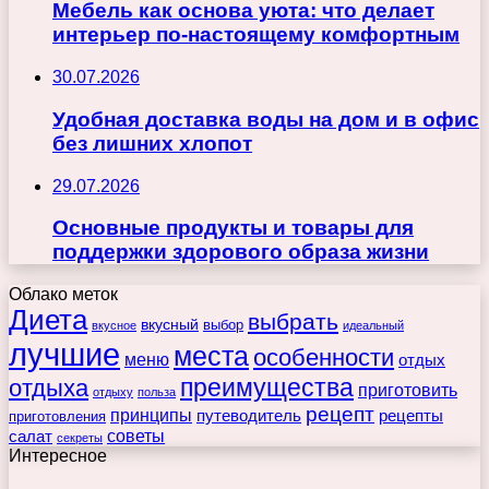
Мебель как основа уюта: что делает
интерьер по-настоящему комфортным
30.07.2026
Удобная доставка воды на дом и в офис
без лишних хлопот
29.07.2026
Основные продукты и товары для
поддержки здорового образа жизни
Облако меток
Диета
выбрать
вкусный
выбор
вкусное
идеальный
лучшие
места
особенности
меню
отдых
преимущества
отдыха
приготовить
отдыху
польза
рецепт
принципы
путеводитель
рецепты
приготовления
советы
салат
секреты
Интересное