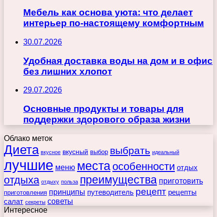
Мебель как основа уюта: что делает
интерьер по-настоящему комфортным
30.07.2026
Удобная доставка воды на дом и в офис
без лишних хлопот
29.07.2026
Основные продукты и товары для
поддержки здорового образа жизни
Облако меток
Диета
выбрать
вкусный
выбор
вкусное
идеальный
лучшие
места
особенности
меню
отдых
преимущества
отдыха
приготовить
отдыху
польза
рецепт
принципы
путеводитель
рецепты
приготовления
советы
салат
секреты
Интересное