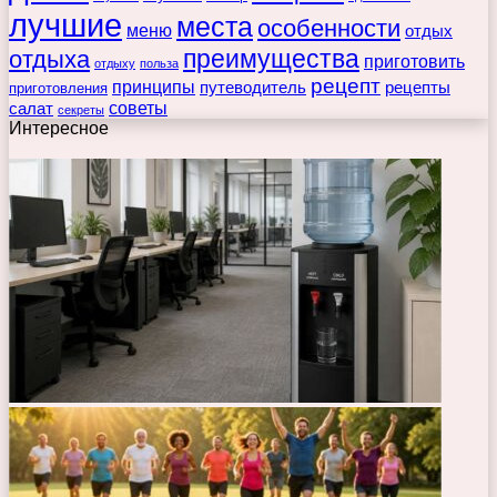
лучшие
места
особенности
меню
отдых
преимущества
отдыха
приготовить
отдыху
польза
рецепт
принципы
путеводитель
рецепты
приготовления
советы
салат
секреты
Интересное