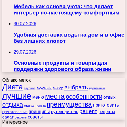
Мебель как основа уюта: что делает
интерьер по-настоящему комфортным
30.07.2026
Удобная доставка воды на дом и в офис
без лишних хлопот
29.07.2026
Основные продукты и товары для
поддержки здорового образа жизни
Облако меток
Диета
выбрать
вкусный
выбор
вкусное
идеальный
лучшие
места
особенности
меню
отдых
преимущества
отдыха
приготовить
отдыху
польза
рецепт
принципы
путеводитель
рецепты
приготовления
советы
салат
секреты
Интересное