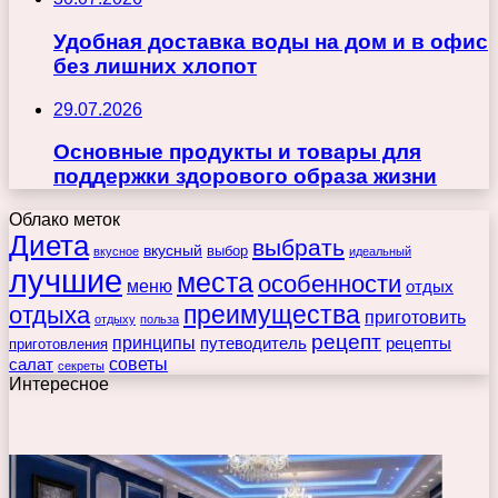
Удобная доставка воды на дом и в офис
без лишних хлопот
29.07.2026
Основные продукты и товары для
поддержки здорового образа жизни
Облако меток
Диета
выбрать
вкусный
выбор
вкусное
идеальный
лучшие
места
особенности
меню
отдых
преимущества
отдыха
приготовить
отдыху
польза
рецепт
принципы
путеводитель
рецепты
приготовления
советы
салат
секреты
Интересное