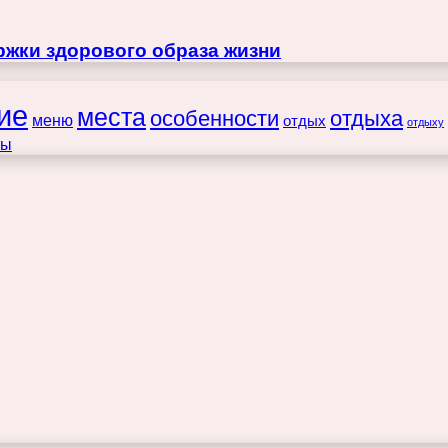
жки здорового образа жизни
ие
места
особенности
отдыха
меню
отдых
отдыху
ты