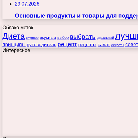
29.07.2026
Основные продукты и товары для поддер
Облако меток
лучш
Диета
выбрать
вкусный
выбор
вкусное
идеальный
рецепт
принципы
путеводитель
рецепты
сове
салат
секреты
Интересное