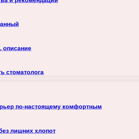
тва и рекомендации
ванный
, описание
ть стоматолога
терьер по-настоящему комфортным
 без лишних хлопот