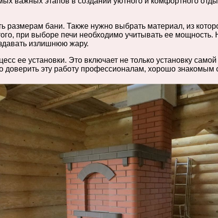
мых важных этапов в создании уютного и комфортного отды
ь размерам бани. Также нужно выбрать материал, из которог
того, при выборе печи необходимо учитывать ее мощность.
оздавать излишнюю жару.
есс ее установки. Это включает не только установку самой
о доверить эту работу профессионалам, хорошо знакомым с