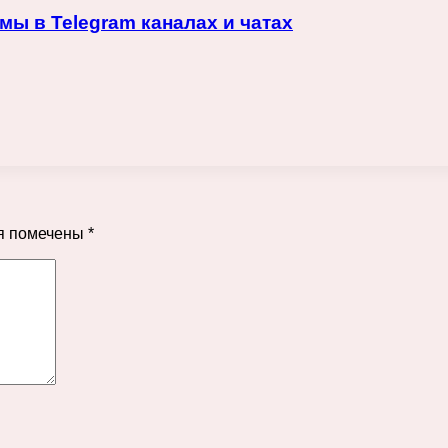
ы в Telegram каналах и чатах
я помечены
*