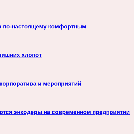
ер по-настоящему комфортным
 лишних хлопот
корпоратива и мероприятий
няются энкодеры на современном предприятии