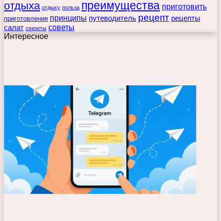
преимущества
отдыха
приготовить
отдыху
польза
рецепт
принципы
путеводитель
рецепты
приготовления
советы
салат
секреты
Интересное