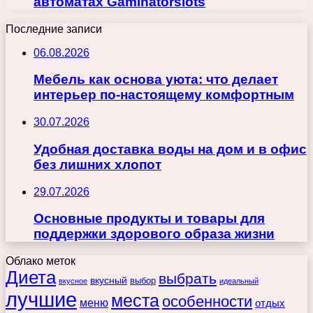
автоматах Gaminatorslots
Последние записи
06.08.2026
Мебель как основа уюта: что делает
интерьер по-настоящему комфортным
30.07.2026
Удобная доставка воды на дом и в офис
без лишних хлопот
29.07.2026
Основные продукты и товары для
поддержки здорового образа жизни
Облако меток
Диета
выбрать
вкусный
выбор
вкусное
идеальный
лучшие
места
особенности
меню
отдых