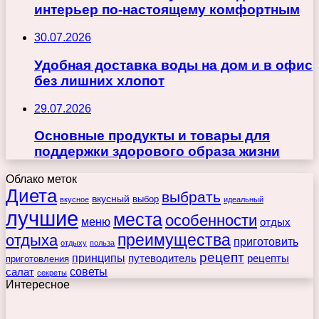
интерьер по-настоящему комфортным
30.07.2026
Удобная доставка воды на дом и в офис
без лишних хлопот
29.07.2026
Основные продукты и товары для
поддержки здорового образа жизни
Облако меток
Диета
выбрать
вкусный
выбор
вкусное
идеальный
лучшие
места
особенности
меню
отдых
преимущества
отдыха
приготовить
отдыху
польза
рецепт
принципы
путеводитель
рецепты
приготовления
советы
салат
секреты
Интересное