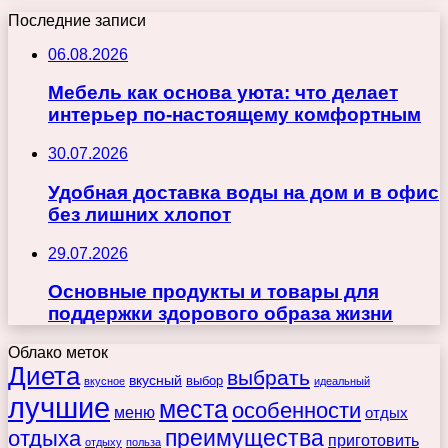
Последние записи
06.08.2026
Мебель как основа уюта: что делает
интерьер по-настоящему комфортным
30.07.2026
Удобная доставка воды на дом и в офис
без лишних хлопот
29.07.2026
Основные продукты и товары для
поддержки здорового образа жизни
Облако меток
Диета
выбрать
вкусный
выбор
вкусное
идеальный
лучшие
места
особенности
меню
отдых
преимущества
отдыха
приготовить
отдыху
польза