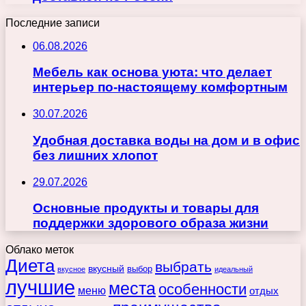
Последние записи
06.08.2026
Мебель как основа уюта: что делает
интерьер по-настоящему комфортным
30.07.2026
Удобная доставка воды на дом и в офис
без лишних хлопот
29.07.2026
Основные продукты и товары для
поддержки здорового образа жизни
Облако меток
Диета
выбрать
вкусный
выбор
вкусное
идеальный
лучшие
места
особенности
меню
отдых