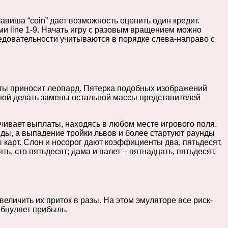
авиша “coin” дает возможность оценить один кредит.
и line 1-9. Начать игру с разовым вращением можно
следовательности учитываются в порядке слева-направо с
ты приносит леопард. Пятерка подобных изображений
собной делать замены остальной массы представителей
ечивает выплаты, находясь в любом месте игрового поля.
яды, а выпадение тройки львов и более стартуют раунды
карт. Слон и носорог дают коэффициенты два, пятьдесят,
ять, сто пятьдесят; дама и валет – пятнадцать, пятьдесят,
еличить их приток в разы. На этом эмуляторе все риск-
обнуляет прибыль.