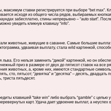
, максимум ставки регистрируется при выборе “bet max”. Кл
ается исходя из общего числа рядов, выбираемых кнопкам
 раундах забесплатно, спины непрерывно – “auto start”. По
жно увидеть кликнув клавишу “info”.
али животные, живущие в саванне. Самые большие выпла
 пиктограмма, удваивая выплату, стала wild картинкой, спо
льва. Его нельзя заменить “дикой” картинкой, но он обесп
ежный приз в размере от двух до пятисот ставок на все р
ия животных, а, кроме них, имеются стандартные символы 
ь, сто, пятьсот; “девятка” и “десятка” – десять, двадцать п
, триста пятьдесят.
иты клавишей “take win” либо выбрать “gamble” с целью ув
еревернутых карт. Удача дает удвоение выплат, а неуспех 