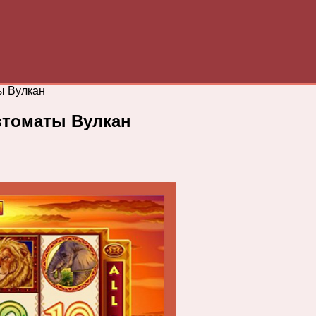
ы Вулкан
втоматы Вулкан