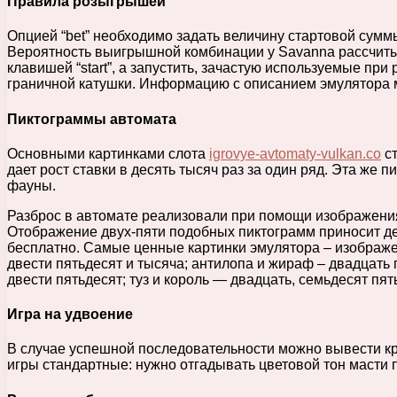
Правила розыгрышей
Опцией “bet” необходимо задать величину стартовой суммы
Вероятность выигрышной комбинации у Savanna рассчитыв
клавишей “start”, а запустить, зачастую используемые при
граничной катушки. Информацию с описанием эмулятора мо
Пиктограммы автомата
Основными картинками слота
igrovye-avtomaty-vulkan.co
ст
дает рост ставки в десять тысяч раз за один ряд. Эта же
фауны.
Разброс в автомате реализовали при помощи изображения 
Отображение двух-пяти подобных пиктограмм приносит ден
бесплатно. Самые ценные картинки эмулятора – изображен
двести пятьдесят и тысяча; антилопа и жираф – двадцать пят
двести пятьдесят; туз и король — двадцать, семьдесят пять
Игра на удвоение
В случае успешной последовательности можно вывести кред
игры стандартные: нужно отгадывать цветовой тон масти п