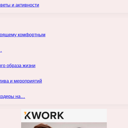
оветы и активности
астоящему комфортным
…
го образа жизни
тива и мероприятий
нкодеры на…