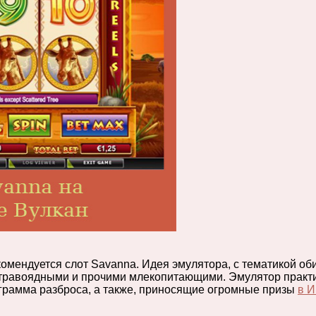
мендуется слот Savanna. Идея эмулятора, с тематикой об
, травоядными и прочими млекопитающими.
Эмулятор практ
грамма разброса, а также, приносящие огромные призы
в И