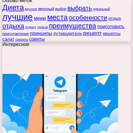
Облако меток
Диета
выбрать
вкусный
выбор
вкусное
идеальный
лучшие
места
особенности
меню
отдых
преимущества
отдыха
приготовить
отдыху
польза
рецепт
принципы
путеводитель
рецепты
приготовления
советы
салат
секреты
Интересное