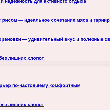
 и надежность для активного отдыха
 рисом — идеальное сочетание мяса и гарнир
ореновки — удивительный вкус и полезные с
 без лишних хлопот
терьер по-настоящему комфортным
 без лишних хлопот