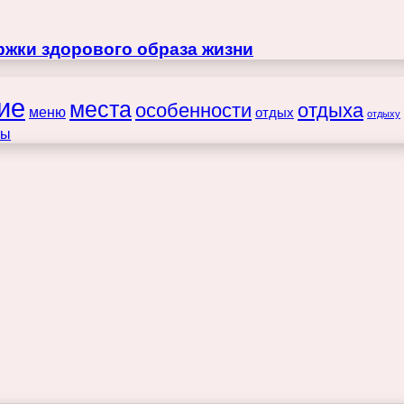
жки здорового образа жизни
ие
места
особенности
отдыха
меню
отдых
отдыху
ты