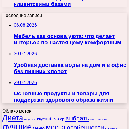
клиентскими базами
Последние записи
06.08.2026
Мебель как основа уюта: что делает
интерьер по-настоящему комфортным
30.07.2026
Удобная доставка воды на дом и в офис
без лишних хлопот
29.07.2026
Основные продукты и товары для
поддержки здорового образа жизни
Облако меток
Диета
выбрать
вкусный
выбор
вкусное
идеальный
лучшие
места
особенности
меню
отдых