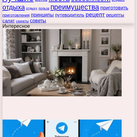
преимущества
отдыха
приготовить
отдыху
польза
рецепт
принципы
путеводитель
рецепты
приготовления
советы
салат
секреты
Интересное