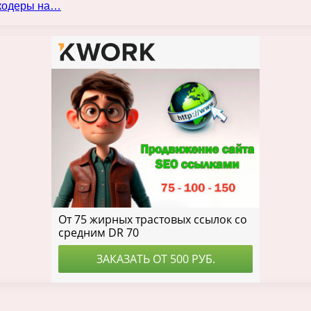
нкодеры на…