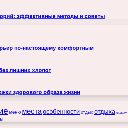
лорий: эффективные методы и советы
терьер по-настоящему комфортным
 без лишних хлопот
жки здорового образа жизни
ие
места
особенности
отдыха
меню
отдых
отдыху
ты