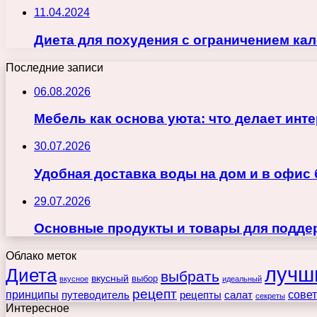
11.04.2024
Диета для похудения с ограничением ка
Последние записи
06.08.2026
Мебель как основа уюта: что делает ин
30.07.2026
Удобная доставка воды на дом и в офис
29.07.2026
Основные продукты и товары для поддер
Облако меток
лучш
Диета
выбрать
вкусный
выбор
вкусное
идеальный
рецепт
принципы
путеводитель
рецепты
сове
салат
секреты
Интересное