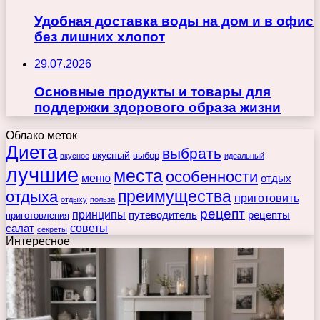
Удобная доставка воды на дом и в офис
без лишних хлопот
29.07.2026
Основные продукты и товары для
поддержки здорового образа жизни
Облако меток
Диета
выбрать
вкусный
выбор
вкусное
идеальный
лучшие
места
особенности
меню
отдых
преимущества
отдыха
приготовить
отдыху
польза
рецепт
принципы
путеводитель
рецепты
приготовления
советы
салат
секреты
Интересное