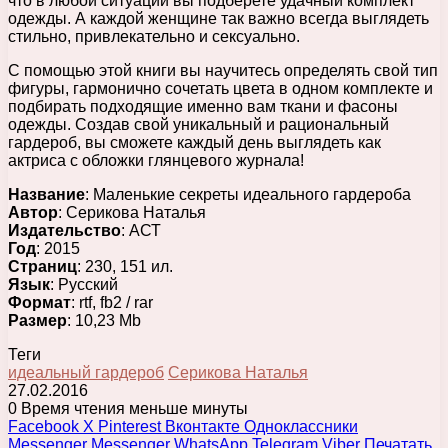
что в любой ситуации вы подберете удачный комплект
одежды. А каждой женщине так важно всегда выглядеть
стильно, привлекательно и сексуально.
С помощью этой книги вы научитесь определять свой тип
фигуры, гармонично сочетать цвета в одном комплекте и
подбирать подходящие именно вам ткани и фасоны
одежды. Создав свой уникальный и рациональный
гардероб, вы сможете каждый день выглядеть как
актриса с обложки глянцевого журнала!
Название
: Маленькие секреты идеального гардероба
Автор
: Серикова Наталья
Издательство
: АСТ
Год
: 2015
Страниц
: 230, 151 ил.
Язык
: Русский
Формат
: rtf, fb2 / rar
Размер
: 10,23 Mb
Теги
идеальный гардероб
Серикова Наталья
27.02.2016
0
Время чтения меньше минуты
Facebook
X
Pinterest
Вконтакте
Одноклассники
Messenger
Messenger
WhatsApp
Telegram
Viber
Печатать