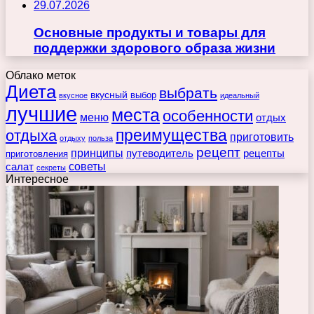
29.07.2026
Основные продукты и товары для
поддержки здорового образа жизни
Облако меток
Диета
выбрать
вкусный
выбор
вкусное
идеальный
лучшие
места
особенности
меню
отдых
преимущества
отдыха
приготовить
отдыху
польза
рецепт
принципы
путеводитель
рецепты
приготовления
советы
салат
секреты
Интересное