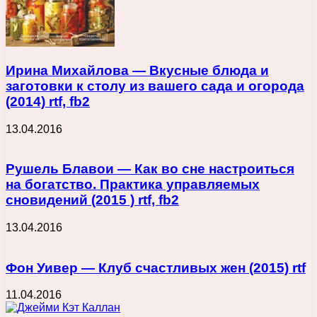
Ирина Михайлова — Вкусные блюда и
заготовки к столу из вашего сада и огорода
(2014) rtf, fb2
13.04.2016
Рушель Блавои — Как во сне настроиться
на богатство. Практика управляемых
сновидений (2015 ) rtf, fb2
13.04.2016
Фон Уивер — Клуб счастливых жен (2015) rtf
11.04.2016