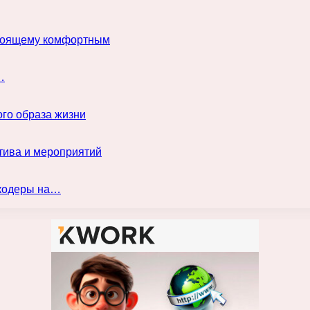
астоящему комфортным
…
го образа жизни
тива и мероприятий
нкодеры на…