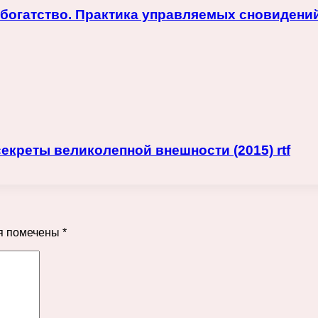
огатство. Практика управляемых сновидений (2
екреты великолепной внешности (2015) rtf
я помечены
*