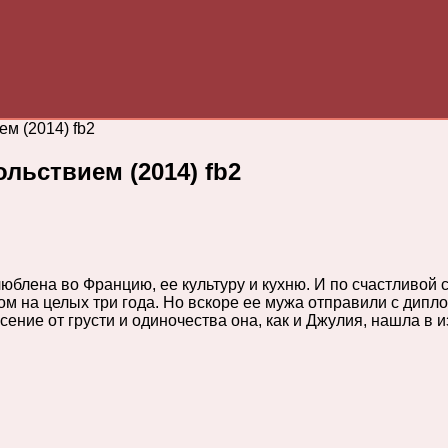
м (2014) fb2
льствием (2014) fb2
юблена во Францию, ее культуру и кухню. И по счастливой 
м на целых три года. Но вскоре ее мужа отправили с дипл
ение от грусти и одиночества она, как и Джулия, нашла в 