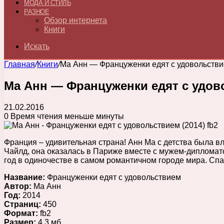
МОДА И СТИЛЬ
РАЗНОЕ
Обзор интернета
Книги
Искать
Главная
/
Книги
/
Ма Анн — Француженки едят с удовольствие
Ма Анн — Француженки едят с удово
21.02.2016
0
Время чтения меньше минуты
Франция – удивительная страна! Анн Ма с детства была вл
Чайлд, она оказалась в Париже вместе с мужем-дипломато
год в одиночестве в самом романтичном городе мира. Спас
Название:
Француженки едят с удовольствием
Автор:
Ма Анн
Год:
2014
Страниц:
450
Формат:
fb2
Размер:
4,3 мб