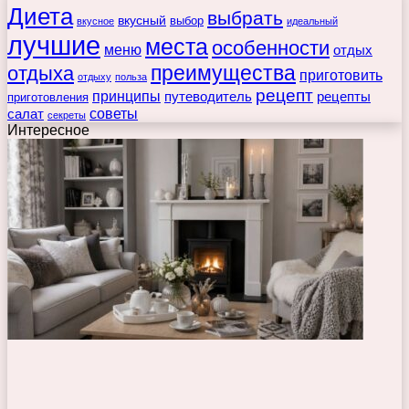
Диета
выбрать
вкусный
выбор
вкусное
идеальный
лучшие
места
особенности
меню
отдых
преимущества
отдыха
приготовить
отдыху
польза
рецепт
принципы
путеводитель
рецепты
приготовления
советы
салат
секреты
Интересное