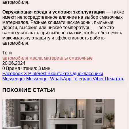
автомобиля.
Окружающая среда и условия эксплуатации
— также
имеют непосредственное влияние на выбор смазочных
материалов. Разные климатические зоны, пыльные
дороги, высокие или низкие температуры — все это
важно учитывать при выборе смазки, чтобы обеспечить
максимальную защиту и эффективность работы
автомобиля.
Теги
автомобиля
масла
материалы
смазочные
20.06.2024
0
Время чтения: 3 мин.
Facebook
X
Pinterest
Вконтакте
Одноклассники
Messenger
Messenger
WhatsApp
Telegram
Viber
Печатать
ПОХОЖИЕ СТАТЬИ