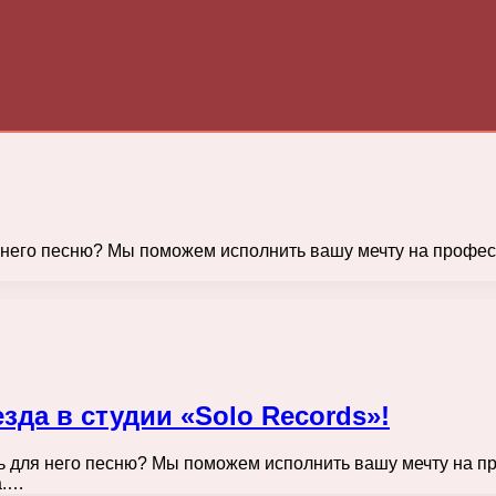
ля него песню? Мы поможем исполнить вашу мечту на профе
зда в студии «Solo Records»!
ать для него песню? Мы поможем исполнить вашу мечту на 
а.…