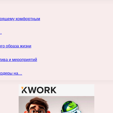
астоящему комфортным
…
го образа жизни
тива и мероприятий
нкодеры на…