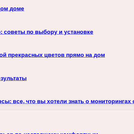
дом доме
: советы по выбору и установке
ой прекрасных цветов прямо на дом
езультаты
сы: все, что вы хотели знать о мониторингах