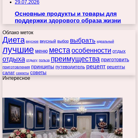
29.07.2026
Основные продукты и товары для
поддержки здорового образа жизни
Облако меток
Диета
выбрать
вкусный
выбор
вкусное
идеальный
лучшие
места
особенности
меню
отдых
преимущества
отдыха
приготовить
отдыху
польза
рецепт
принципы
путеводитель
рецепты
приготовления
советы
салат
секреты
Интересное