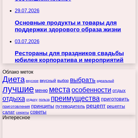
29.07.2026
Основные продукты и товары для
поддержки здорового образа жизни
03.07.2026
Рестораны для праздников свадьбы
юбилея корпоратива и мероприятий
Облако меток
Диета
выбрать
вкусный
выбор
вкусное
идеальный
лучшие
места
особенности
меню
отдых
преимущества
отдыха
приготовить
отдыху
польза
рецепт
принципы
путеводитель
рецепты
приготовления
советы
салат
секреты
Интересное