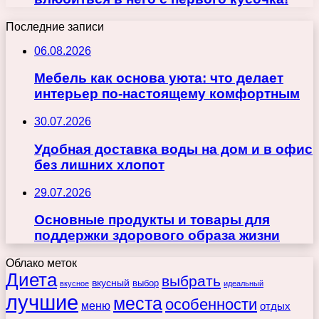
Последние записи
06.08.2026
Мебель как основа уюта: что делает
интерьер по-настоящему комфортным
30.07.2026
Удобная доставка воды на дом и в офис
без лишних хлопот
29.07.2026
Основные продукты и товары для
поддержки здорового образа жизни
Облако меток
Диета
выбрать
вкусный
выбор
вкусное
идеальный
лучшие
места
особенности
меню
отдых