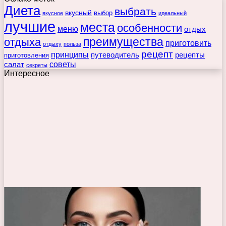
Диета
выбрать
вкусный
выбор
вкусное
идеальный
лучшие
места
особенности
меню
отдых
преимущества
отдыха
приготовить
отдыху
польза
рецепт
принципы
путеводитель
рецепты
приготовления
советы
салат
секреты
Интересное