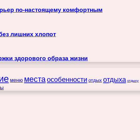
терьер по-настоящему комфортным
 без лишних хлопот
жки здорового образа жизни
ие
места
особенности
отдыха
меню
отдых
отдыху
ты