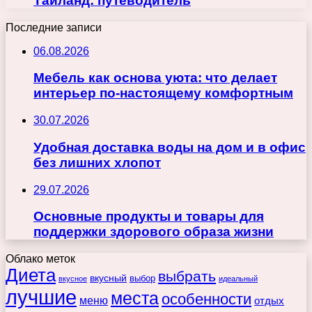
Тайланд: путеводитель
Последние записи
06.08.2026
Мебель как основа уюта: что делает
интерьер по-настоящему комфортным
30.07.2026
Удобная доставка воды на дом и в офис
без лишних хлопот
29.07.2026
Основные продукты и товары для
поддержки здорового образа жизни
Облако меток
Диета
выбрать
вкусный
выбор
вкусное
идеальный
лучшие
места
особенности
меню
отдых