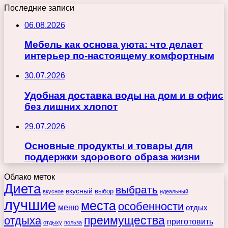
Последние записи
06.08.2026
Мебель как основа уюта: что делает
интерьер по-настоящему комфортным
30.07.2026
Удобная доставка воды на дом и в офис
без лишних хлопот
29.07.2026
Основные продукты и товары для
поддержки здорового образа жизни
Облако меток
Диета
выбрать
вкусный
выбор
вкусное
идеальный
лучшие
места
особенности
меню
отдых
преимущества
отдыха
приготовить
отдыху
польза