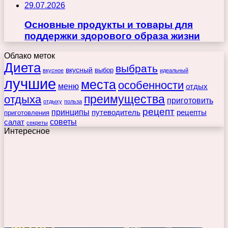
29.07.2026
Основные продукты и товары для
поддержки здорового образа жизни
Облако меток
Диета
выбрать
вкусный
выбор
вкусное
идеальный
лучшие
места
особенности
меню
отдых
преимущества
отдыха
приготовить
отдыху
польза
рецепт
принципы
путеводитель
рецепты
приготовления
советы
салат
секреты
Интересное