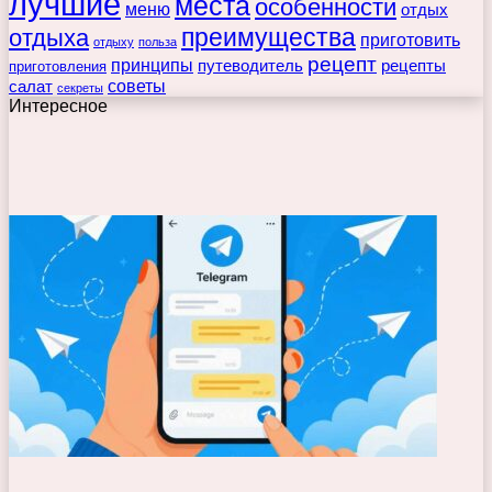
лучшие
места
особенности
меню
отдых
преимущества
отдыха
приготовить
отдыху
польза
рецепт
принципы
путеводитель
рецепты
приготовления
советы
салат
секреты
Интересное