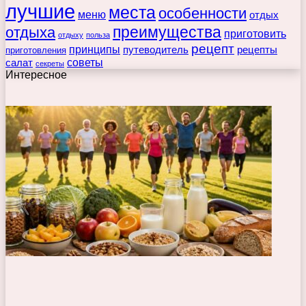
лучшие
места
особенности
меню
отдых
преимущества
отдыха
приготовить
отдыху
польза
рецепт
принципы
путеводитель
рецепты
приготовления
советы
салат
секреты
Интересное