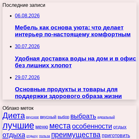
Последние записи
06.08.2026
Мебель как основа уюта: что делает
интерьер по-настоящему комфортным
30.07.2026
Удобная доставка воды на дом и в офис
без лишних хлопот
29.07.2026
Основные продукты и товары для
поддержки здорового образа жизни
Облако меток
Диета
выбрать
вкусный
выбор
вкусное
идеальный
лучшие
места
особенности
меню
отдых
преимущества
отдыха
приготовить
отдыху
польза