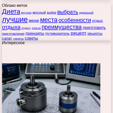
Облако меток
Диета
выбрать
вкусный
выбор
вкусное
идеальный
лучшие
места
особенности
меню
отдых
преимущества
отдыха
приготовить
отдыху
польза
рецепт
принципы
путеводитель
рецепты
приготовления
советы
салат
секреты
Интересное