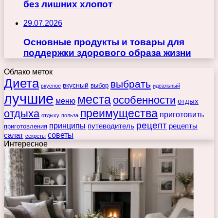
без лишних хлопот
29.07.2026
Основные продукты и товары для
поддержки здорового образа жизни
Облако меток
Диета
выбрать
вкусный
выбор
вкусное
идеальный
лучшие
места
особенности
меню
отдых
преимущества
отдыха
приготовить
отдыху
польза
рецепт
принципы
путеводитель
рецепты
приготовления
советы
салат
секреты
Интересное