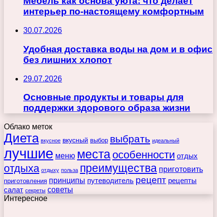
Мебель как основа уюта: что делает
интерьер по-настоящему комфортным
30.07.2026
Удобная доставка воды на дом и в офис
без лишних хлопот
29.07.2026
Основные продукты и товары для
поддержки здорового образа жизни
Облако меток
Диета
выбрать
вкусный
выбор
вкусное
идеальный
лучшие
места
особенности
меню
отдых
преимущества
отдыха
приготовить
отдыху
польза
рецепт
принципы
путеводитель
рецепты
приготовления
советы
салат
секреты
Интересное