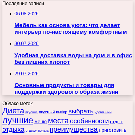
Последние записи
06.08.2026
Мебель как основа уюта: что делает
интерьер по-настоящему комфортным
30.07.2026
Удобная доставка воды на дом и в офис
без лишних хлопот
29.07.2026
Основные продукты и товары для
поддержки здорового образа жизни
Облако меток
Диета
выбрать
вкусный
выбор
вкусное
идеальный
лучшие
места
особенности
меню
отдых
преимущества
отдыха
приготовить
отдыху
польза